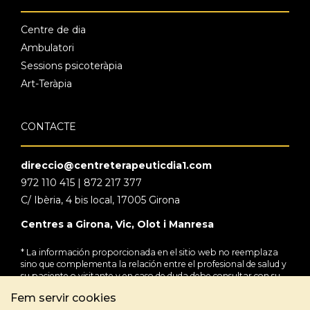
Centre de dia
Ambulatori
Sessions psicoteràpia
Art-Teràpia
CONTACTE
direccio@centreterapeuticdia1.com
972 110 415 | 872 217 377
C/ Ibèria, 4 bis local, 17005 Girona
Centres a Girona, Vic, Olot i Manresa
* La información proporcionada en el sitio web no reemplaza
sino que complementa la relación entre el profesional de salud y
su paciente o visitante y en caso de duda debe consultar con su
profesional de salud de referencia.
Fem servir cookies