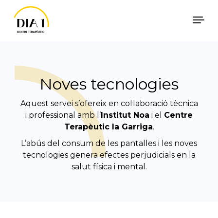
Vés al contingut
Català
Español
Noves tecnologies
Aquest servei s’ofereix en col·laboració tècnica
i professional amb l’
Institut Noa
i el
Centre
Terapèutic la Garriga
.
L’abús del consum de les pantalles i les noves
tecnologies genera efectes perjudicials en la
salut física i mental.