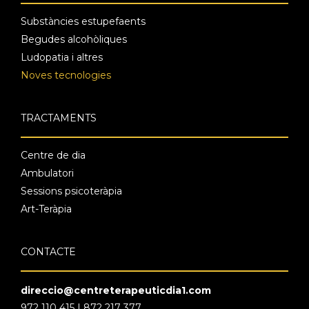
Substàncies estupefaents
Begudes alcohòliques
Ludopatia i altres
Noves tecnologies
TRACTAMENTS
Centre de dia
Ambulatori
Sessions psicoteràpia
Art-Teràpia
CONTACTE
direccio@centreterapeuticdia1.com
972 110 415 | 872 217 377