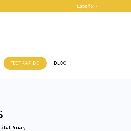
Español
TEST RÁPIDO
BLOG
s
titut Noa
y