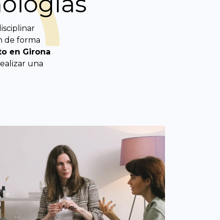
nologías
sciplinar
an de forma
to
en Girona
realizar una