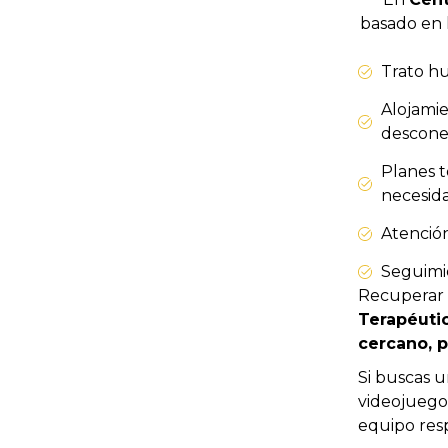
basado en 
Trato hu
Alojamie
desconex
Planes t
necesida
Atenció
Seguimie
Recuperar e
Terapéutic
cercano, p
Si buscas u
videojuegos
equipo resp