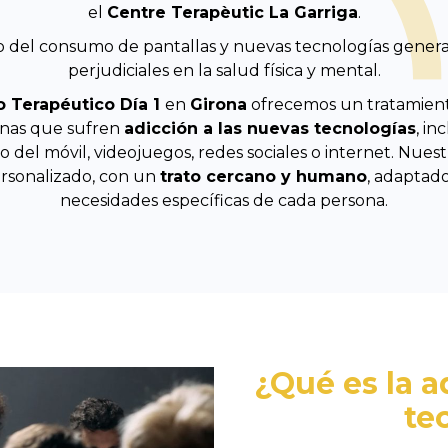
el
Centre Terapèutic La Garriga
.
o del consumo de pantallas y nuevas tecnologías genera
perjudiciales en la salud física y mental.
o Terapéutico Día 1
en
Girona
ofrecemos un tratamient
onas que sufren
adicción a las nuevas tecnologías
, in
o del móvil, videojuegos, redes sociales o internet. Nue
ersonalizado, con un
trato cercano y humano
, adaptado
necesidades específicas de cada persona.
¿Qué es la a
te