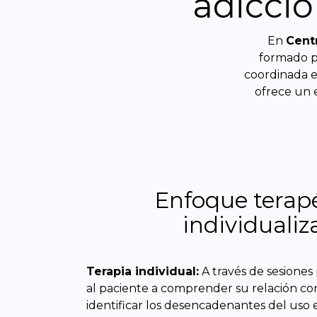
adicció
En
Centr
formado 
coordinada e
ofrece un e
Enfoque terap
individuali
Terapia individual:
A través de sesiones
al paciente a comprender su relación con
identificar los desencadenantes del uso e