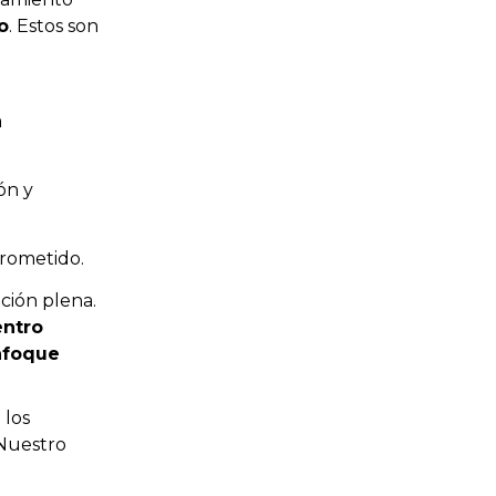
o
. Estos son
.
a
ón y
rometido.
ción plena.
ntro
nfoque
 los
 Nuestro