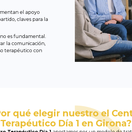
omentan el apoyo
rtido, claves para la
rno es fundamental.
rar la comunicación,
so terapéutico con
or qué elegir nuestro el Cen
Terapéutico Día 1 en Girona?
ro Terapéutico Día 1
apostamos por un modelo de tra