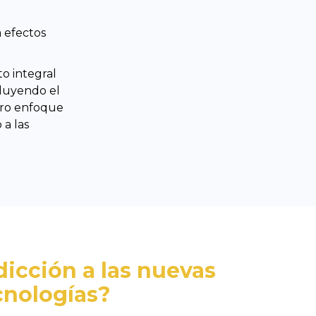
 efectos
o integral
cluyendo el
stro enfoque
 a las
dicción a las nuevas
cnologías?