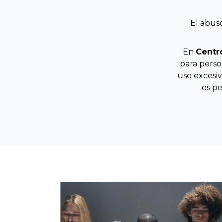
El abus
En
Centr
para pers
uso excesiv
es p