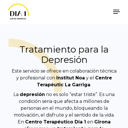
Skip to content
Català
Español
Tratamiento para la
Depresión
Este servicio se ofrece en colaboración técnica
y profesional con
Institut Noa
y el
Centre
Terapèutic La Garriga
.
La
depresión
no es solo “estar triste”. Es una
condición seria que afecta a millones de
personas en el mundo, bloqueando la
motivación, el disfrute y el sentido de la vida.
En
Centro Terapéutico Día 1
en
Girona