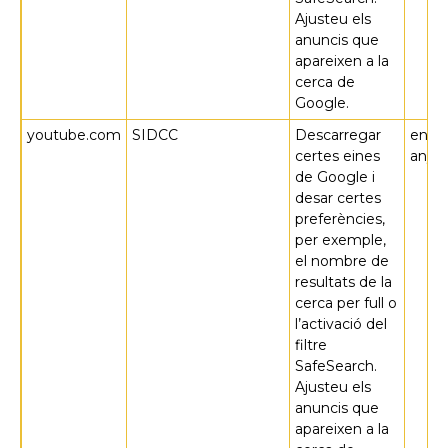
Ajusteu els
anuncis que
apareixen a la
cerca de
Google.
youtube.com
SIDCC
Descarregar
en u
certes eines
any
de Google i
desar certes
preferències,
per exemple,
el nombre de
resultats de la
cerca per full o
l’activació del
filtre
SafeSearch.
Ajusteu els
anuncis que
apareixen a la