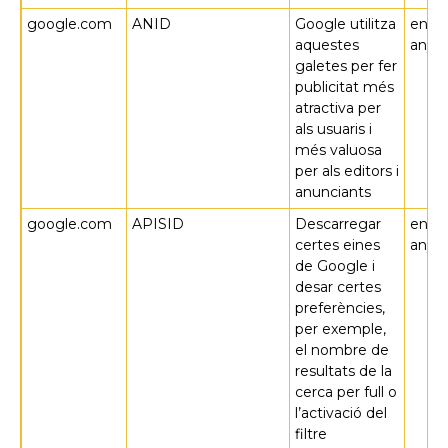
google.com
ANID
Google utilitza
en 10
aquestes
anys
galetes per fer
publicitat més
atractiva per
als usuaris i
més valuosa
per als editors i
anunciants
google.com
APISID
Descarregar
en 2
certes eines
anys
de Google i
desar certes
preferències,
per exemple,
el nombre de
resultats de la
cerca per full o
l’activació del
filtre