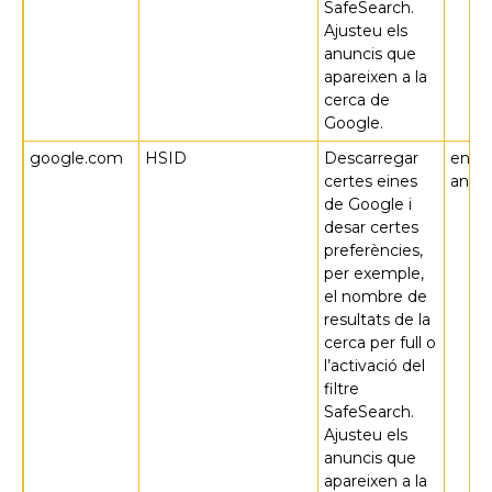
SafeSearch.
Ajusteu els
anuncis que
apareixen a la
cerca de
Google.
google.com
HSID
Descarregar
en 2
certes eines
anys
de Google i
desar certes
preferències,
per exemple,
el nombre de
resultats de la
cerca per full o
l’activació del
filtre
SafeSearch.
Ajusteu els
anuncis que
apareixen a la