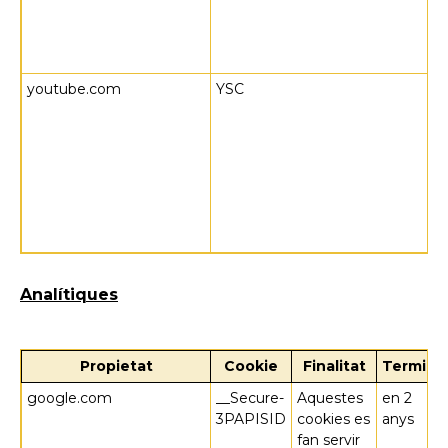
youtube.com
YSC
Analítiques
Propietat
Cookie
Finalitat
Termini
google.com
__Secure-
Aquestes
en 2
3PAPISID
cookies es
anys
fan servir