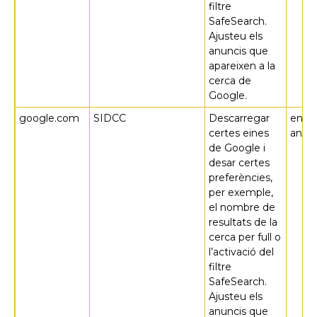
filtre
SafeSearch.
Ajusteu els
anuncis que
apareixen a la
cerca de
Google.
google.com
SIDCC
Descarregar
en u
certes eines
any
de Google i
desar certes
preferències,
per exemple,
el nombre de
resultats de la
cerca per full o
l’activació del
filtre
SafeSearch.
Ajusteu els
anuncis que