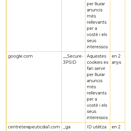
per lliurar
anuncis
més
rellevants
per a
vostè i els
seus
interessos.
google.com
__Secure-
Aquestes
en 2
3PSID
cookies es
anys
fan servir
per lliurar
anuncis
més
rellevants
per a
vostè i els
seus
interessos.
centreterapeuticdia1.com
_ga
ID utilitza
en 2