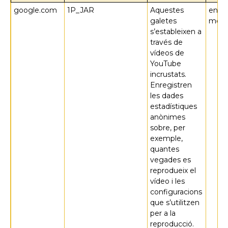
google.com
1P_JAR
Aquestes
en u
galetes
mes
s’estableixen a
través de
vídeos de
YouTube
incrustats.
Enregistren
les dades
estadístiques
anònimes
sobre, per
exemple,
quantes
vegades es
reprodueix el
vídeo i les
configuracions
que s’utilitzen
per a la
reproducció.