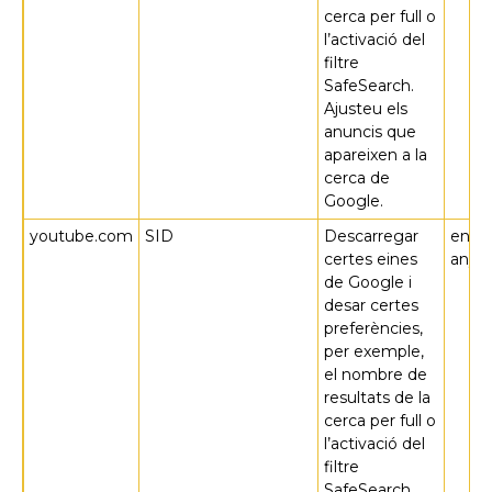
cerca per full o
l’activació del
filtre
SafeSearch.
Ajusteu els
anuncis que
apareixen a la
cerca de
Google.
youtube.com
SID
Descarregar
en 2
certes eines
anys
de Google i
desar certes
preferències,
per exemple,
el nombre de
resultats de la
cerca per full o
l’activació del
filtre
SafeSearch.