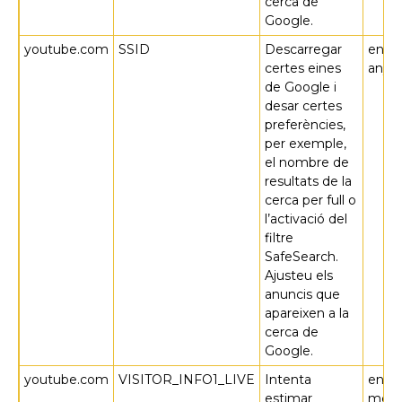
cerca de
Google.
youtube.com
SSID
Descarregar
en 2
certes eines
anys
de Google i
desar certes
preferències,
per exemple,
el nombre de
resultats de la
cerca per full o
l’activació del
filtre
SafeSearch.
Ajusteu els
anuncis que
apareixen a la
cerca de
Google.
youtube.com
VISITOR_INFO1_LIVE
Intenta
en 4
estimar
meso