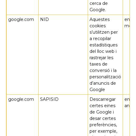
cerca de
Google.
google.com
NID
Aquestes
en 7
cookies
meso
s’utilitzen per
a recopilar
estadístiques
del lloc web i
rastrejar les
taxes de
conversió i la
personalització
d’anuncis de
Google
google.com
SAPISID
Descarregar
en 2
certes eines
anys
de Google i
desar certes
preferències,
per exemple,