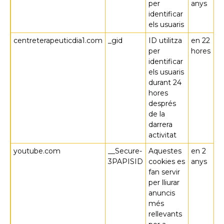
per
anys
identificar
els usuaris
centreterapeuticdia1.com
_gid
ID utilitza
en 22
per
hores
identificar
els usuaris
durant 24
hores
després
de la
darrera
activitat
youtube.com
__Secure-
Aquestes
en 2
3PAPISID
cookies es
anys
fan servir
per lliurar
anuncis
més
rellevants