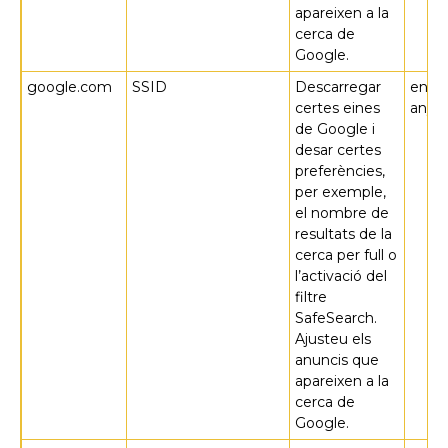
apareixen a la
cerca de
Google.
google.com
SSID
Descarregar
en 2
certes eines
anys
de Google i
desar certes
preferències,
per exemple,
el nombre de
resultats de la
cerca per full o
l’activació del
filtre
SafeSearch.
Ajusteu els
anuncis que
apareixen a la
cerca de
Google.