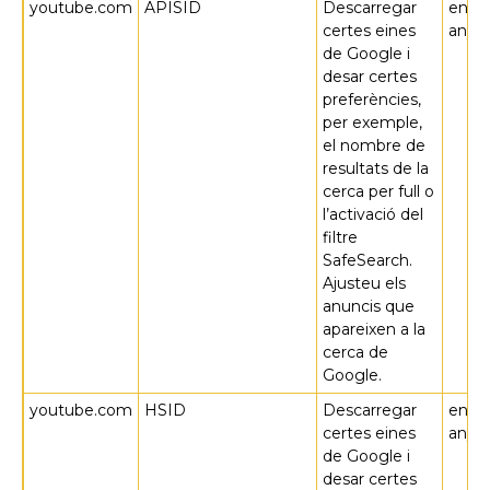
youtube.com
APISID
Descarregar
en 2
certes eines
anys
de Google i
desar certes
preferències,
per exemple,
el nombre de
resultats de la
cerca per full o
l’activació del
filtre
SafeSearch.
Ajusteu els
anuncis que
apareixen a la
cerca de
Google.
youtube.com
HSID
Descarregar
en 2
certes eines
anys
de Google i
desar certes