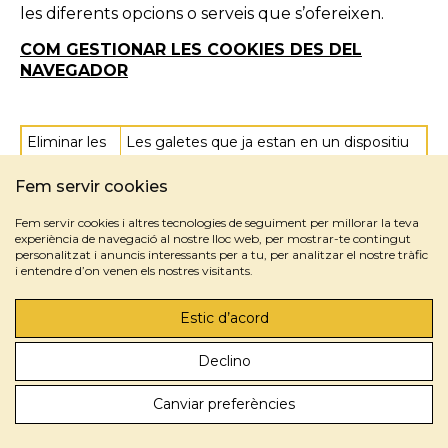
les diferents opcions o serveis que s’ofereixen.
COM GESTIONAR LES COOKIES DES DEL
NAVEGADOR
Eliminar les
Les galetes que ja estan en un dispositiu
galetes del
es poden eliminar esborrant l’historial del
dispositiu
navegador, de manera que se
Fem servir cookies
suprimeixen les galetes de tots els llocs
Fem servir cookies i altres tecnologies de seguiment per millorar la teva
web visitats. No obstant això, també
experiència de navegació al nostre lloc web, per mostrar-te contingut
podeu perdre part de la informació
personalitzat i anuncis interessants per a tu, per analitzar el nostre tràfic
desada (per exemple, les dades d’inici de
i entendre d’on venen els nostres visitants.
sessió o les preferències de lloc web).
Estic d’acord
Gestionar
Per tenir un control més precís de les
les cookies
galetes específiques de cada lloc, els
Declino
específiques
usuaris poden ajustar la seva configuració
del lloc
de privadesa i galetes al navegador.
Canviar preferències
Bloquejar
Encara que la majoria dels navegadors
les cookies
moderns es poden configurar per evitar