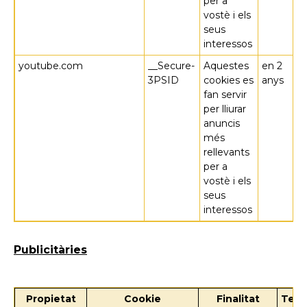
per a
vostè i els
seus
interessos
youtube.com
__Secure-
Aquestes
en 2
3PSID
cookies es
anys
fan servir
per lliurar
anuncis
més
rellevants
per a
vostè i els
seus
interessos
Publicitàries
Propietat
Cookie
Finalitat
Term