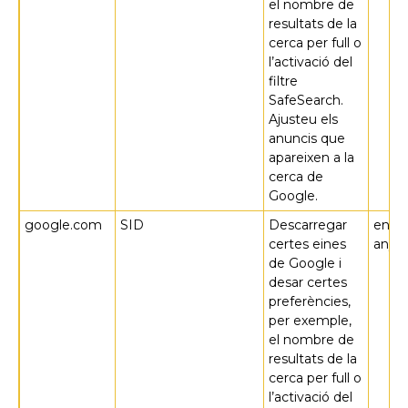
el nombre de
resultats de la
cerca per full o
l’activació del
filtre
SafeSearch.
Ajusteu els
anuncis que
apareixen a la
cerca de
Google.
google.com
SID
Descarregar
en 2
certes eines
anys
de Google i
desar certes
preferències,
per exemple,
el nombre de
resultats de la
cerca per full o
l’activació del