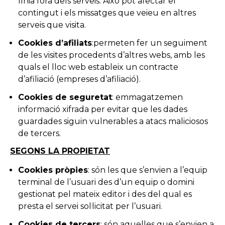
línia fora dels serveis. Això pot afectar el
contingut i els missatges que veieu en altres
serveis que visita.
Cookies d’afiliats
:permeten fer un seguiment
de les visites procedents d’altres webs, amb les
quals el lloc web estableix un contracte
d’afiliació (empreses d’afiliació).
Cookies de seguretat
: emmagatzemen
informació xifrada per evitar que les dades
guardades siguin vulnerables a atacs maliciosos
de tercers.
SEGONS LA PROPIETAT
Cookies pròpies
: són les que s’envien a l’equip
terminal de l’usuari des d’un equip o domini
gestionat pel mateix editor i des del qual es
presta el servei sol·licitat per l’usuari.
Cookies de tercers
: són aquelles que s’envien a