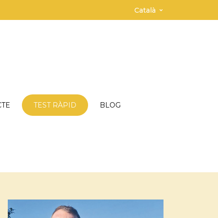
Català
CTE
TEST RÀPID
BLOG