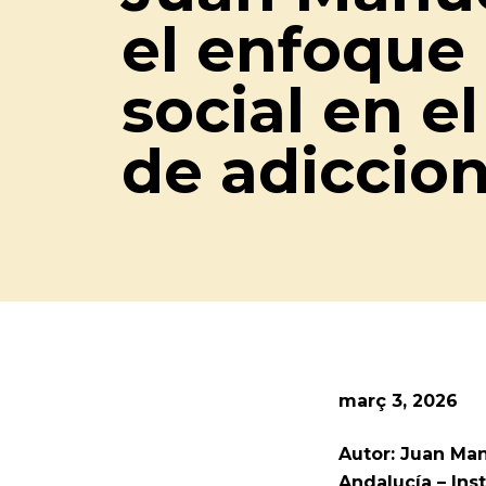
el enfoque 
social en e
de adiccio
març 3, 2026
Autor: Juan Man
Andalucía – Ins