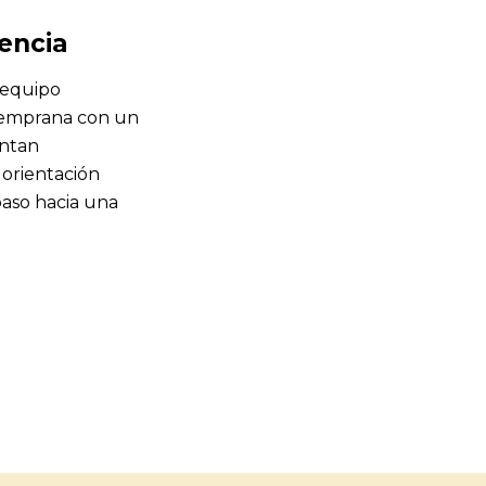
encia
 equipo
 temprana con un
entan
s orientación
paso hacia una