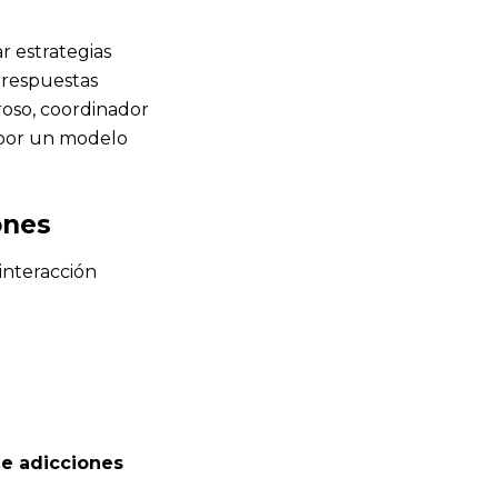
r estrategias
e respuestas
roso, coordinador
 por un modelo
ones
 interacción
de adicciones