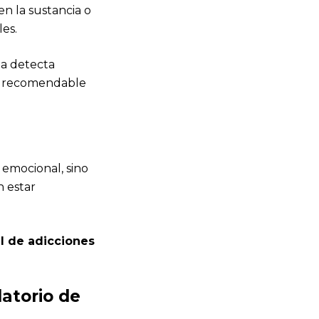
n la sustancia o
es.
ia detecta
es recomendable
 emocional, sino
 estar
al de adicciones
atorio de