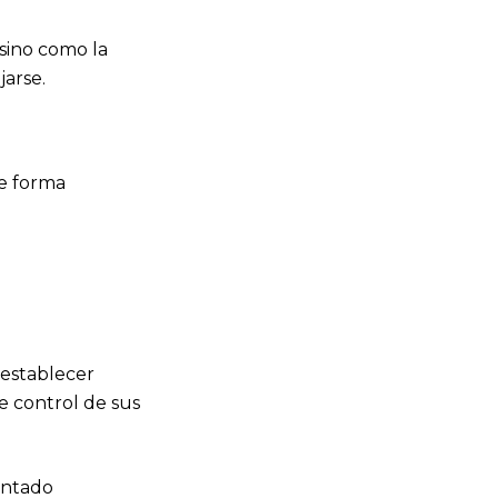
sino como la
arse.
de forma
 establecer
de control de sus
entado