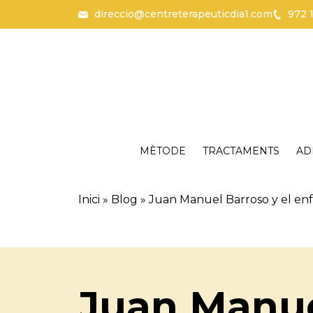
direccio@centreterapeuticdia1.com
972 
Vés al contingut
Català
Español
MÈTODE
TRACTAMENTS
AD
Inici
»
Blog
»
Juan Manuel Barroso y el enfo
Juan Manue