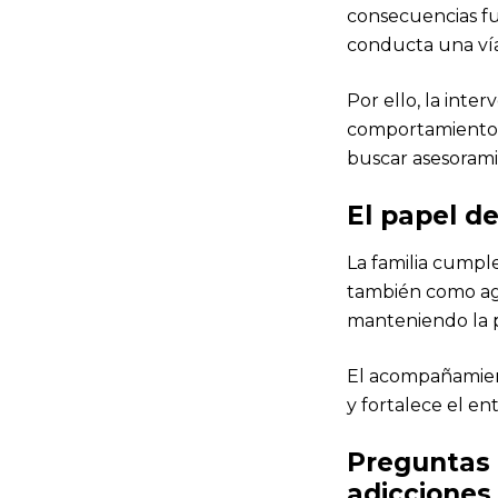
consecuencias fu
conducta una vía
Por ello, la inte
comportamientos 
buscar asesorami
El papel de
La familia cumpl
también como age
manteniendo la 
El acompañamient
y fortalece el e
Preguntas 
adicciones