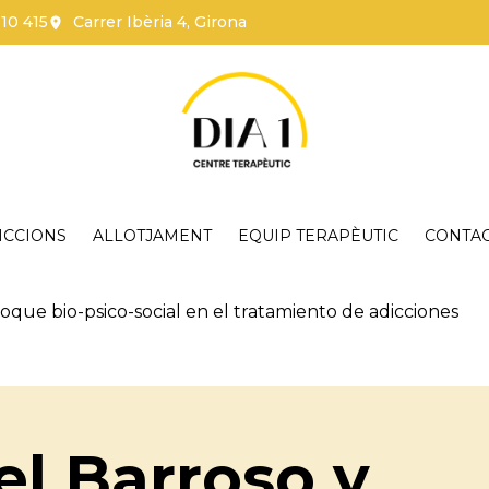
110 415
Carrer Ibèria 4, Girona
ICCIONS
ALLOTJAMENT
EQUIP TERAPÈUTIC
CONTA
que bio-psico-social en el tratamiento de adicciones
l Barroso y