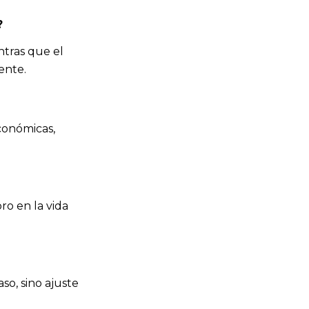
?
ntras que el
ente.
conómicas,
ro en la vida
so, sino ajuste