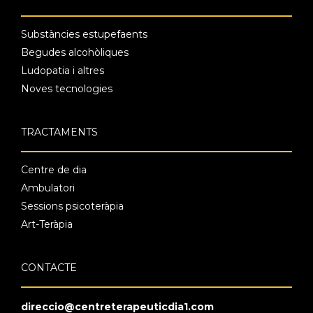
Substàncies estupefaents
Begudes alcohòliques
Ludopatia i altres
Noves tecnologies
TRACTAMENTS
Centre de dia
Ambulatori
Sessions psicoteràpia
Art-Teràpia
CONTACTE
direccio@centreterapeuticdia1.com