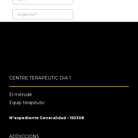
CENTRE TERAPÈUTIC DIA 1
El mètode
Equip terapèutic
Nºexpediente Generalidad – 150308
ADDICCIONS