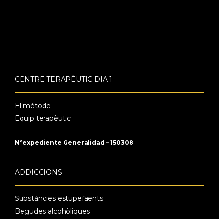
CENTRE TERAPÈUTIC DIA 1
El mètode
Equip terapèutic
Nºexpediente Generalidad – 150308
ADDICCIONS
Substàncies estupefaents
Begudes alcohòliques