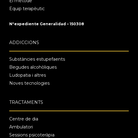
El mètode
Equip terapèutic
Nºexpediente Generalidad – 150308
ADDICCIONS
Substàncies estupefaents
Begudes alcohòliques
Ludopatia i altres
Noves tecnologies
TRACTAMENTS
Centre de dia
Ambulatori
Sessions psicoteràpia