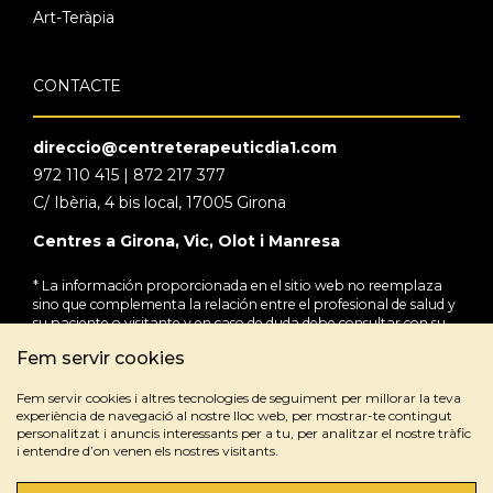
Art-Teràpia
CONTACTE
direccio@centreterapeuticdia1.com
972 110 415 | 872 217 377
C/ Ibèria, 4 bis local, 17005 Girona
Centres a Girona, Vic, Olot i Manresa
* La información proporcionada en el sitio web no reemplaza
sino que complementa la relación entre el profesional de salud y
su paciente o visitante y en caso de duda debe consultar con su
profesional de salud de referencia.
Fem servir cookies
Fem servir cookies i altres tecnologies de seguiment per millorar la teva
experiència de navegació al nostre lloc web, per mostrar-te contingut
personalitzat i anuncis interessants per a tu, per analitzar el nostre tràfic
i entendre d’on venen els nostres visitants.