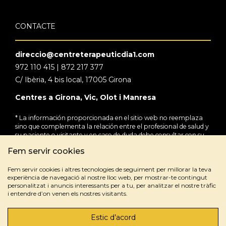
CONTACTE
direccio@centreterapeuticdia1.com
972 110 415 | 872 217 377
C/ Ibèria, 4 bis local, 17005 Girona
Centres a Girona, Vic, Olot i Manresa
* La información proporcionada en el sitio web no reemplaza
sino que complementa la relación entre el profesional de salud y
su paciente o visitante y en caso de duda debe consultar con su
profesional de salud de referencia.
Fem servir cookies
Fem servir cookies i altres tecnologies de seguiment per millorar la teva
experiència de navegació al nostre lloc web, per mostrar-te contingut
personalitzat i anuncis interessants per a tu, per analitzar el nostre tràfic
i entendre d’on venen els nostres visitants.
Estic d’acord