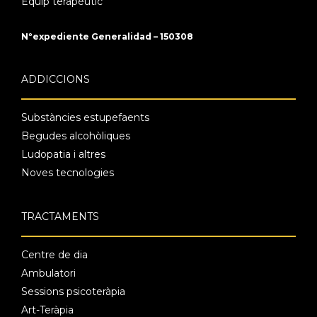
Equip terapèutic
Nºexpediente Generalidad – 150308
ADDICCIONS
Substàncies estupefaents
Begudes alcohòliques
Ludopatia i altres
Noves tecnologies
TRACTAMENTS
Centre de dia
Ambulatori
Sessions psicoteràpia
Art-Teràpia