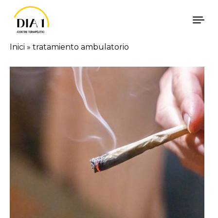
Vés al contingut
Inici
»
tratamiento ambulatorio
Català
Español