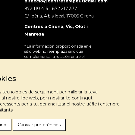
direccio@centreterapeuticdia1.com
972 110 415 | 872 217 377
C/ Ibèria, 4 bis local, 17005 Girona
Centres a Girona, Vic, Olot i
Manresa
* La información proporcionada en el
sitio web no reemplaza sino que
complementa la relación entre el
profesional de salud y su paciente o
visitante y en caso de duda debe
consultar con su profesional de salud de
okies
referencia.
es tecnologies de seguiment per millorar la teva
al nostre lloc web, per mostrar-te contingut
eressants per a tu, per analitzar el nostre tràfic i entendre
itants.
ino
Canviar preferències
a centros de adicciones – Medical Marketing