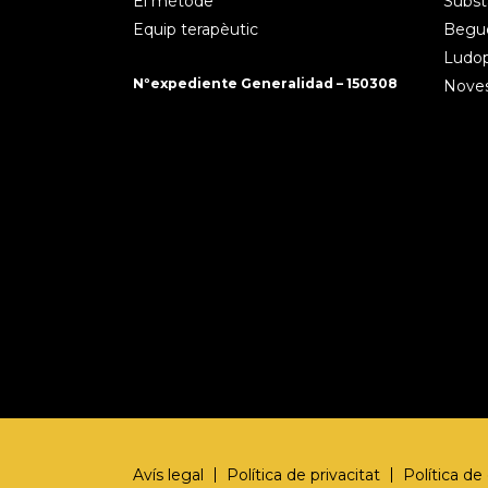
El mètode
Subst
Equip terapèutic
Begud
Ludopa
Nºexpediente Generalidad – 150308
Noves
Avís legal
Política de privacitat
Política de