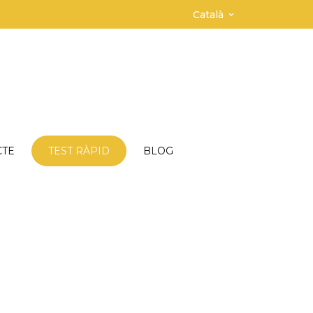
Català
CTE
TEST RÀPID
BLOG