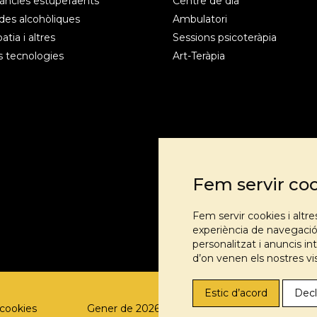
àncies estupefaents
Centre de dia
es alcohòliques
Ambulatori
tia i altres
Sessions psicoteràpia
 tecnologies
Art-Teràpia
Fem servir co
Fem servir cookies i altr
experiència de navegació 
personalitzat i anuncis int
d’on venen els nostres vis
Estic d’acord
Decl
 cookies
Gener de 2026 | Gestionat per
Marketing par