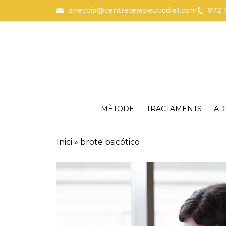
direccio@centreterapeuticdia1.com
972 
Vés al contingut
Català
Español
MÈTODE
TRACTAMENTS
AD
Inici
»
brote psicótico