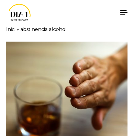
Vés al contingut
Inici
»
abstinencia alcohol
Català
Español