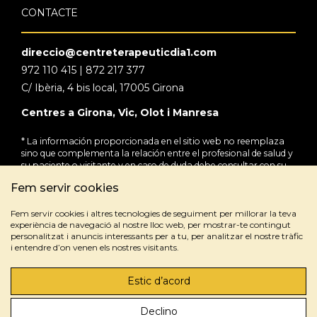
CONTACTE
direccio@centreterapeuticdia1.com
972 110 415 | 872 217 377
C/ Ibèria, 4 bis local, 17005 Girona
Centres a Girona, Vic, Olot i Manresa
* La información proporcionada en el sitio web no reemplaza
sino que complementa la relación entre el profesional de salud y
su paciente o visitante y en caso de duda debe consultar con su
profesional de salud de referencia.
Fem servir cookies
Fem servir cookies i altres tecnologies de seguiment per millorar la teva
experiència de navegació al nostre lloc web, per mostrar-te contingut
personalitzat i anuncis interessants per a tu, per analitzar el nostre tràfic
i entendre d’on venen els nostres visitants.
Estic d’acord
Avís legal
Política de privacitat
Política de cookies
Declino