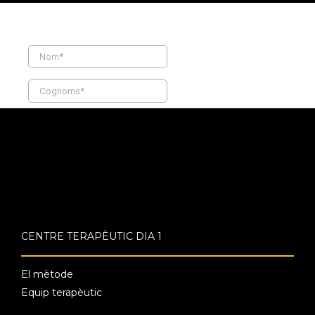
CENTRE TERAPÈUTIC DIA 1
El mètode
Equip terapèutic