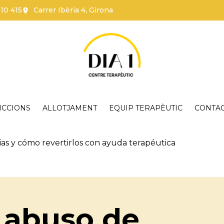
110 415
Carrer Ibèria 4, Girona
ICCIONS
ALLOTJAMENT
EQUIP TERAPÈUTIC
CONTA
ias y cómo revertirlos con ayuda terapéutica
l abuso de