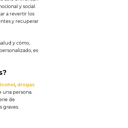
ocional y social.
 a revertir los
ientes y recuperar
salud y cómo,
personalizado, es
s?
lcohol
,
drogas
e una persona.
erie de
s graves.