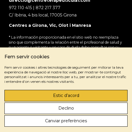
direccio@centreterapeuticdia1.com
972 110 415 | 872 217 377
C/ Ibèria, 4 bis local, 17005 Girona
Centres a Girona, Vic, Olot i Manresa
* La información proporcionada en el sitio web no reemplaza
sino que complementa la relación entre el profesional de salud y
su paciente o visitante y en caso de duda debe consultar con su
profesional de salud de referencia.
Fem servir cookies
Fem servir cookies i altres tecnologies de seguiment per millorar la teva
experiència de navegació al nostre lloc web, per mostrar-te contingut
personalitzat i anuncis interessants per a tu, per analitzar el nostre tràfic
i entendre d’on venen els nostres visitants.
Estic d’acord
Avís legal
Política de privacitat
Política de cookies
Declino
Gener de 2026 | Gestionat per
Marketing para centros
Canviar preferències
de adicciones – Medical Marketing