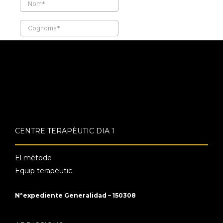
CENTRE TERAPÈUTIC DIA 1
El mètode
Equip terapèutic
Nºexpediente Generalidad – 150308