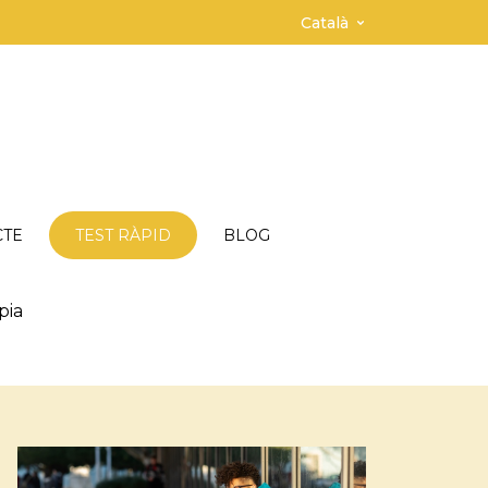
Català
CTE
TEST RÀPID
BLOG
pia