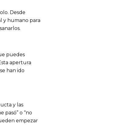
solo. Desde
al y humano para
anarlos.
 que puedes
Esta apertura
se han ido
ucta y las
me pasó” o “no
 pueden empezar