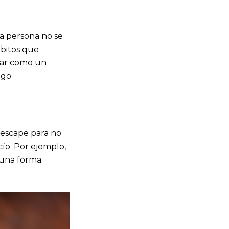
a persona no se
ábitos que
uar como un
igo
 escape para no
cío. Por ejemplo,
 una forma