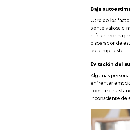
Baja autoestima
Otro de los fact
siente valiosa o
refuercen esa pe
disparador de es
autoimpuesto.
Evitación del s
Algunas personas 
enfrentar emocion
consumir sustanc
inconsciente de e