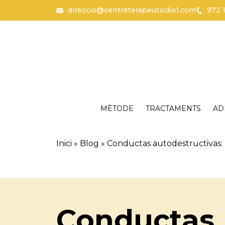
direccio@centreterapeuticdia1.com
972 
Vés al contingut
Català
Español
MÈTODE
TRACTAMENTS
AD
Inici
»
Blog
»
Conductas autodestructivas: 
Conductas