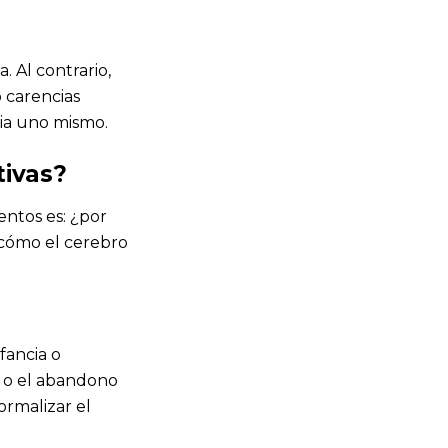
 Al contrario,
 carencias
cia uno mismo.
tivas?
ntos es: ¿por
 cómo el cerebro
fancia o
so o el abandono
rmalizar el