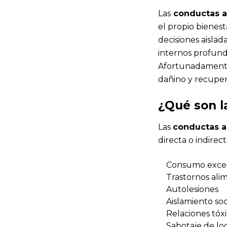
Las
conductas a
el propio bienest
decisiones aisla
internos profundo
Afortunadamente,
dañino y recuper
¿Qué son l
Las
conductas a
directa o indirec
Consumo exces
Trastornos ali
Autolesiones
Aislamiento soc
Relaciones tóxi
Sabotaje de lo