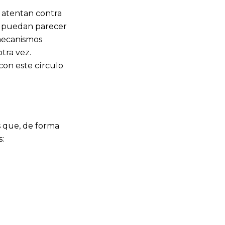
atentan contra
ta puedan parecer
 mecanismos
tra vez.
con este círculo
 que, de forma
s: