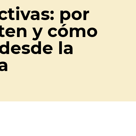
tivas: por
iten y cómo
desde la
a