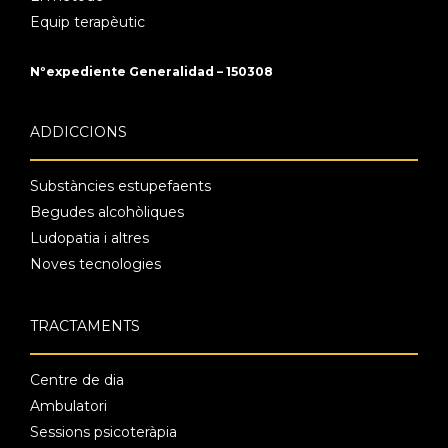
Equip terapèutic
Nºexpediente Generalidad – 150308
ADDICCIONS
Substàncies estupefaents
Begudes alcohòliques
Ludopatia i altres
Noves tecnologies
TRACTAMENTS
Centre de dia
Ambulatori
Sessions psicoteràpia