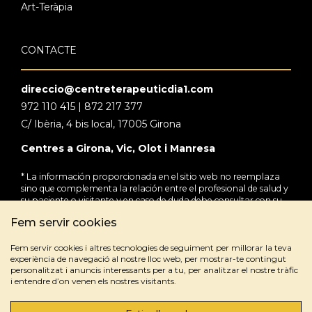
Art-Teràpia
CONTACTE
direccio@centreterapeuticdia1.com
972 110 415 | 872 217 377
C/ Ibèria, 4 bis local, 17005 Girona
Centres a Girona, Vic, Olot i Manresa
* La información proporcionada en el sitio web no reemplaza
sino que complementa la relación entre el profesional de salud y
su paciente o visitante y en caso de duda debe consultar con su
profesional de salud de referencia.
Fem servir cookies
Fem servir cookies i altres tecnologies de seguiment per millorar la teva
experiència de navegació al nostre lloc web, per mostrar-te contingut
personalitzat i anuncis interessants per a tu, per analitzar el nostre tràfic
i entendre d’on venen els nostres visitants.