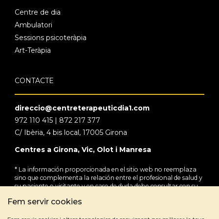
Centre de dia
Ambulatori
Sessions psicoteràpia
Art-Teràpia
CONTACTE
direccio@centreterapeuticdia1.com
972 110 415 | 872 217 377
C/ Ibèria, 4 bis local, 17005 Girona
Centres a Girona, Vic, Olot i Manresa
* La información proporcionada en el sitio web no reemplaza
sino que complementa la relación entre el profesional de salud y
su paciente o visitante y en caso de duda debe consultar con su
profesional de salud de referencia.
Fem servir cookies