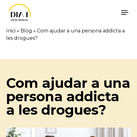
Vés al contingut
Inici
»
Blog
»
Com ajudar a una persona addicta a
les drogues?
Català
Español
Com ajudar a una
persona addicta
a les drogues?