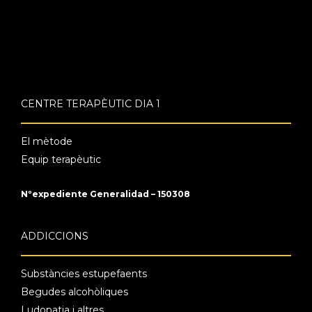
CENTRE TERAPÈUTIC DIA 1
El mètode
Equip terapèutic
Nºexpediente Generalidad – 150308
ADDICCIONS
Substàncies estupefaents
Begudes alcohòliques
Ludopatia i altres