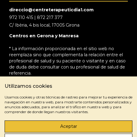
direccio@centreterapeuticdia1.com
972 110 415 | 872 217 377
C/ Ibèria, 4 bis local, 17005 Girona
Centros en Gerona y Manresa
* La información proporcionada en el sitio web no
reemplaza sino que complementa la relación entre el
profesional de salud y su paciente o visitante y en caso
de duda debe consultar con su profesional de salud de
referencia.
Utilizamos cookies
Usamos cookies y otras técnicas de rastreo para mejorar tu experiencia de
navegación en nuestra web, para mostrarte contenidos personalizados y
anuncios adecuados, para analizar el tráfico en nuestra web y para
comprender de donde llegan nuestros visitantes.
Aceptar
Aviso legal
Política de privacidad
Política de cookies