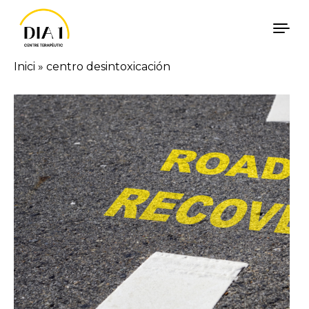
Skip to content
Inici
»
centro desintoxicación
Català
Español