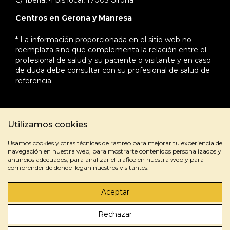
C/ Ibèria, 4 bis local, 17005 Girona
Centros en Gerona y Manresa
* La información proporcionada en el sitio web no
reemplaza sino que complementa la relación entre el
profesional de salud y su paciente o visitante y en caso
de duda debe consultar con su profesional de salud de
referencia.
Utilizamos cookies
Usamos cookies y otras técnicas de rastreo para mejorar tu experiencia de
navegación en nuestra web, para mostrarte contenidos personalizados y
anuncios adecuados, para analizar el tráfico en nuestra web y para
comprender de donde llegan nuestros visitantes.
Aviso legal
Política de privacidad
Política de cookies
Aceptar
Gener de 2026 | Gestionado por
Marketing para centros
Rechazar
de adicciones – Medical Marketing