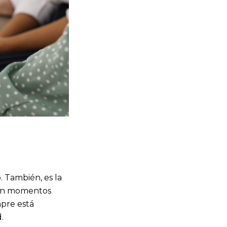
. También, es la
en momentos
mpre está
.