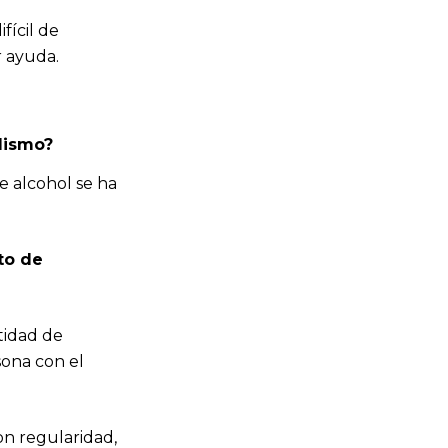
fícil de
r ayuda.
olismo?
e alcohol se ha
to de
tidad de
ona con el
on regularidad,