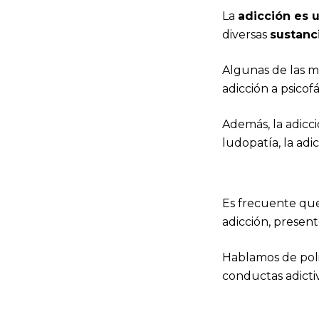
La
adicción es
diversas
sustanc
Algunas de las má
adicción a psicof
Además, la adicci
ludopatía, la adic
Es frecuente que
adicción, presen
Hablamos de pol
conductas adictiv