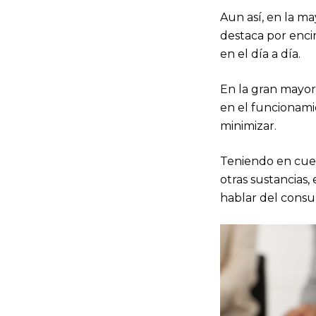
Aun así, en la m
destaca por enci
en el día a día.
En la gran mayorí
en el funcionami
minimizar.
Teniendo en cuen
otras sustancias,
hablar del consum