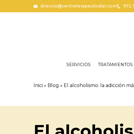
direccio@centreterapeuticdia1.com
972 
Skip to content
Català
Español
SERVICIOS
TRATAMIENTOS
Inici
»
Blog
»
El alcoholismo: la adicción 
El alcoholi