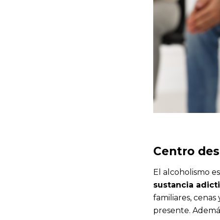
Centro desi
El alcoholismo e
sustancia adict
familiares, cena
presente. Además 