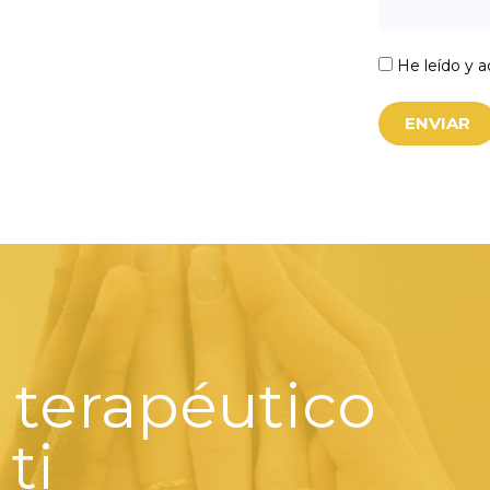
He leído y 
ENVIAR
 terapéutico
ti