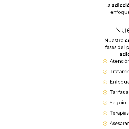
La
adicci
enfoqu
Nue
Nuestro
c
fases del 
adi
Atención
Tratamie
Enfoque 
Tarifas 
Seguimie
Terapias 
Asesoram