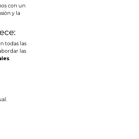
mos con un
sión y la
ece:
n todas las
abordar las
ales
.
al.