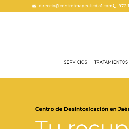
direccio@centreterapeuticdia1.com
972 
Skip to content
Català
Español
SERVICIOS
TRATAMIENTOS
Centro de Desintoxicación en Jaé
Tu recup