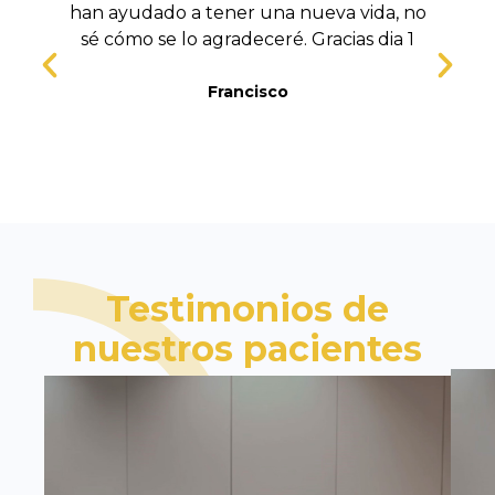
han ayudado a tener una nueva vida, no
sé cómo se lo agradeceré. Gracias dia 1
t
Francisco
Testimonios de
nuestros pacientes